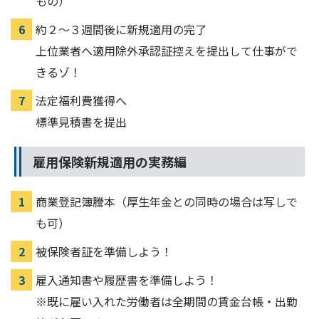
もの）
約２～３週間後に新規適用の完了
上位業者へ適用除外承認証控えを提出して仕事がで
きるゾ！
法定福利費獲得へ
標準見積書を提出
雇用保険新規適用の実務編
商業登記簿謄本（厚生年金との同時の場合は写しで
も可）
被保険者証を準備しよう！
雇入通知書や履歴書を準備しよう！
※既に雇い入れた労働者は全期間の賃金台帳・出勤