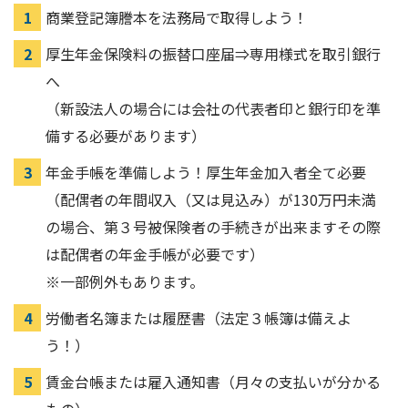
商業登記簿謄本を法務局で取得しよう！
厚生年金保険料の振替口座届⇒専用様式を取引銀行
へ
（新設法人の場合には会社の代表者印と銀行印を準
備する必要があります）
年金手帳を準備しよう！厚生年金加入者全て必要
（配偶者の年間収入（又は見込み）が130万円未満
の場合、第３号被保険者の手続きが出来ますその際
は配偶者の年金手帳が必要です）
※一部例外もあります。
労働者名簿または履歴書（法定３帳簿は備えよ
う！）
賃金台帳または雇入通知書（月々の支払いが分かる