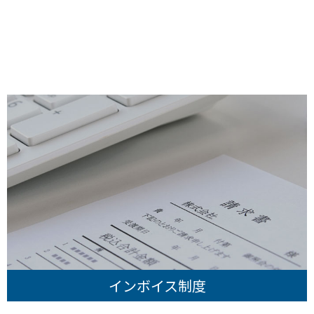
ー
カ
イ
ブ
インボイス制度