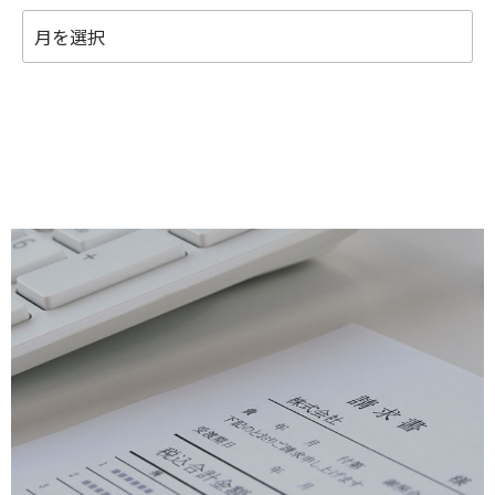
月
別
ア
ー
カ
イ
ブ