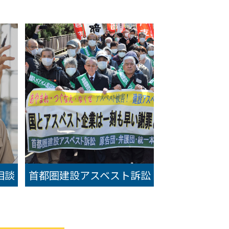
イ
ブ
相談
首都圏建設アスベスト訴訟