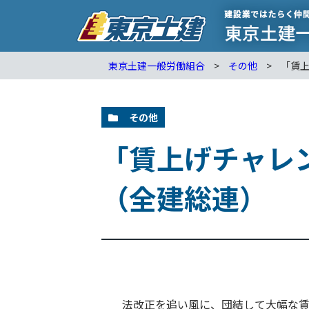
東京土建一般労働組合
>
その他
>
「賃
その他
「賃上げチャレ
（全建総連）
法改正を追い風に、団結して大幅な