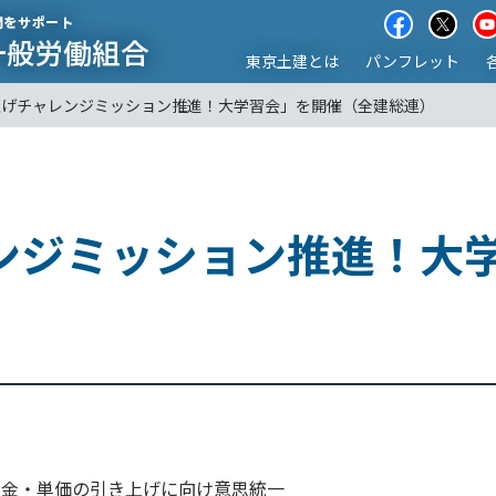
東京土建とは
パンフレット
上げチャレンジミッション推進！大学習会」を開催（全建総連）
ンジミッション推進！大
賃金・単価の引き上げに向け意思統一