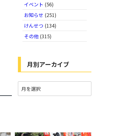
イベント
(56)
お知らせ
(251)
けんせつ
(134)
その他
(315)
月別アーカイブ
月
別
ア
ー
カ
イ
ブ