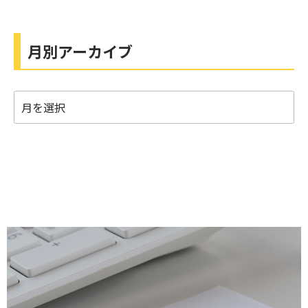
月別アーカイブ
月
別
ア
ー
カ
イ
ブ