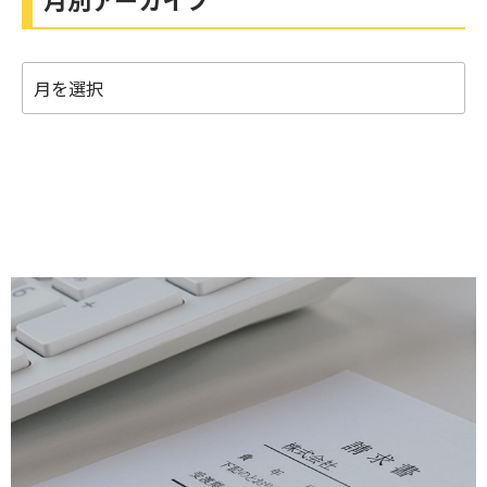
月
別
ア
ー
カ
イ
ブ