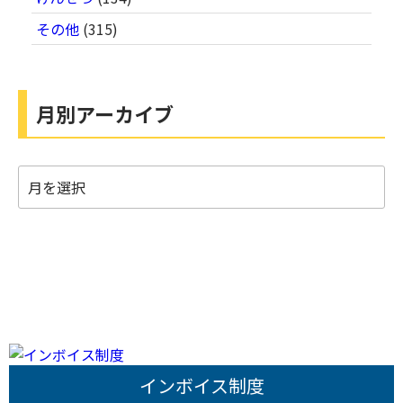
その他
(315)
月別アーカイブ
月
別
ア
ー
カ
イ
ブ
インボイス制度