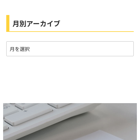
月別アーカイブ
月
別
ア
ー
カ
イ
ブ