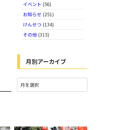
イベント
(56)
お知らせ
(251)
けんせつ
(134)
その他
(315)
月別アーカイブ
月
別
ア
ー
カ
イ
ブ