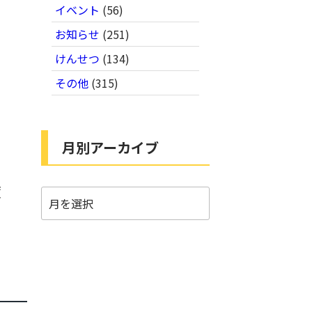
イベント
(56)
お知らせ
(251)
けんせつ
(134)
その他
(315)
月別アーカイブ
度
月
別
ア
ー
カ
イ
ブ