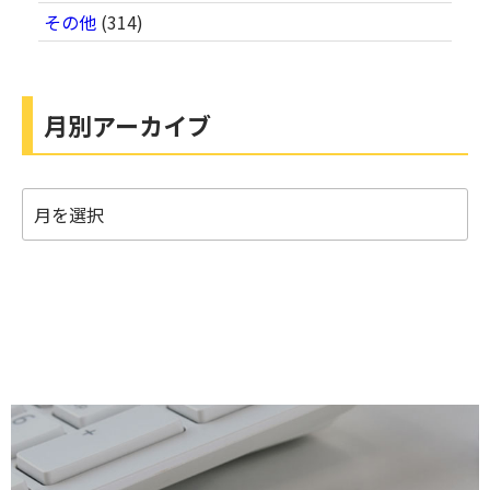
その他
(314)
月別アーカイブ
月
別
ア
ー
カ
イ
ブ